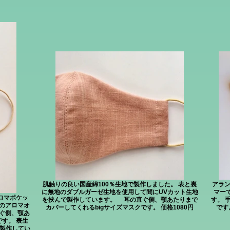
肌触りの良い国産綿100％生地で製作しました。 表と裏
アラ
に無地のダブルガーゼ生地を使用して間にUVカット生地
マー
ロマポケッ
を挟んで製作しています。 耳の直ぐ側、顎あたりまで
す。 
のアロマオ
カバーしてくれるbigサイズマスクです。 価格1080円
です
ぐ側、顎あ
す。 表生
で製作してい