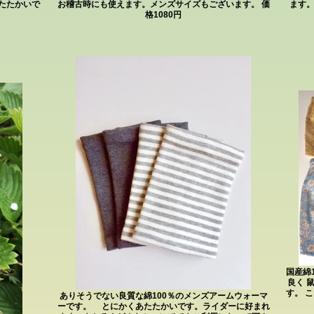
たたかいで
お稽古時にも使えます。メンズサイズもございます。 価
ます
格1080円
国産綿
良く 
す。 
ありそうでない良質な綿100％のメンズアームウォーマ
ーです。 とにかくあたたかいです。ライダーに好まれ