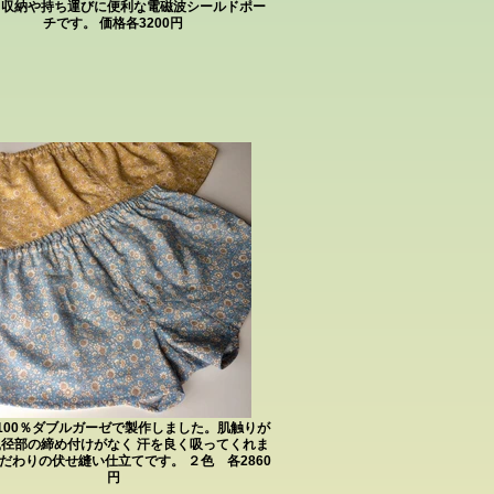
。収納や持ち運びに便利な電磁波シールドポー
チです。 価格各3200円
100％ダブルガーゼで製作しました。肌触りが
鼠径部の締め付けがなく 汗を良く吸ってくれま
こだわりの伏せ縫い仕立てです。 ２色 各2860
円