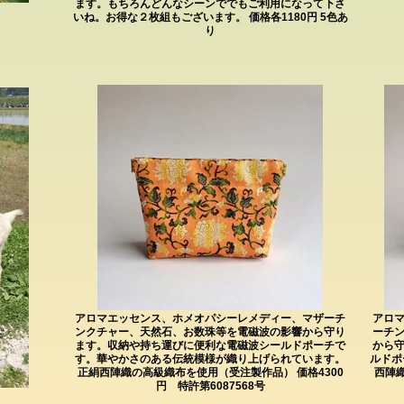
ます。もちろんどんなシーンででもご利用になって下さ
いね。お得な２枚組もございます。 価格各1180円 5色あ
り
アロマエッセンス、ホメオパシーレメディー、マザーチ
アロ
ンクチャー、天然石、お数珠等を電磁波の影響から守り
ーチ
ます。収納や持ち運びに便利な電磁波シールドポーチで
から
す。華やかさのある伝統模様が織り上げられています。
ルドポ
正絹西陣織の高級織布を使用（受注製作品） 価格4300
西陣織
円 特許第6087568号