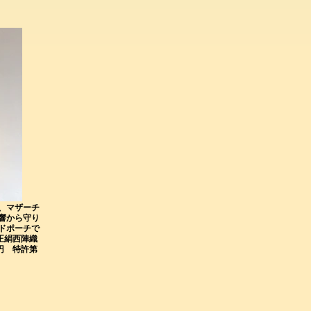
、マザーチ
響から守り
ドポーチで
正絹西陣織
円 特許第